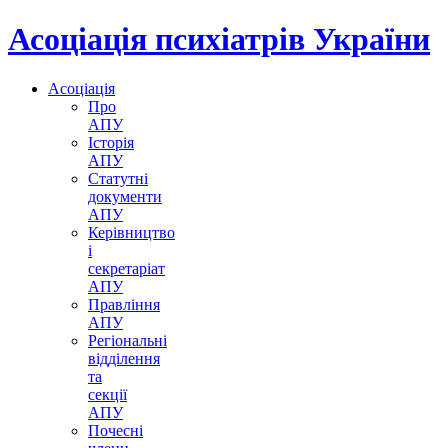
Асоціація психіатрів України
Асоціація
Про
АПУ
Історія
АПУ
Статутні
документи
АПУ
Керівництво
і
секретаріат
АПУ
Правління
АПУ
Регіональні
відділення
та
секції
АПУ
Почесні