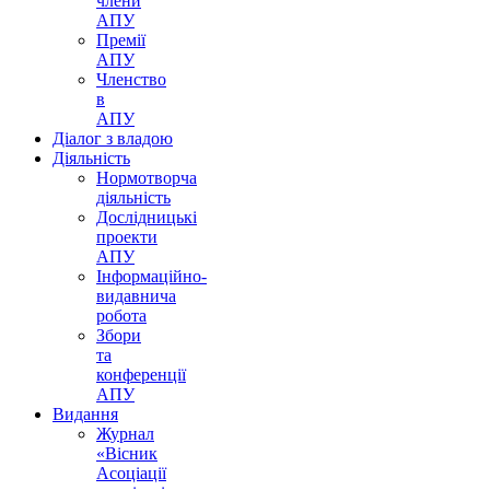
члени
АПУ
Премії
АПУ
Членство
в
АПУ
Діалог з владою
Діяльність
Нормотворча
діяльність
Дослідницькі
проекти
АПУ
Інформаційно-
видавнича
робота
Збори
та
конференції
АПУ
Видання
Журнал
«Вісник
Асоціації