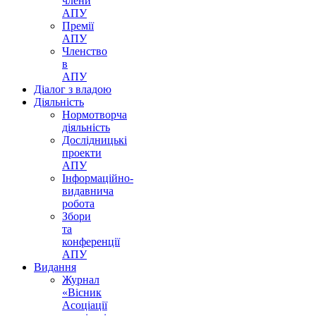
члени
АПУ
Премії
АПУ
Членство
в
АПУ
Діалог з владою
Діяльність
Нормотворча
діяльність
Дослідницькі
проекти
АПУ
Інформаційно-
видавнича
робота
Збори
та
конференції
АПУ
Видання
Журнал
«Вісник
Асоціації