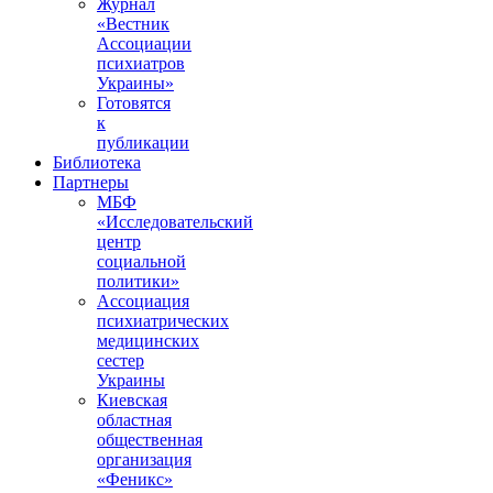
Журнал
«Вестник
Ассоциации
психиатров
Украины»
Готовятся
к
публикации
Библиотека
Партнеры
МБФ
«Исследовательский
центр
социальной
политики»
Ассоциация
психиатрических
медицинских
сестер
Украины
Киевская
областная
общественная
организация
«Феникс»