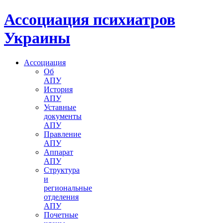
Ассоциация психиатров
Украины
Ассоциация
Об
АПУ
История
АПУ
Уставные
документы
АПУ
Правление
АПУ
Аппарат
АПУ
Структура
и
региональные
отделения
АПУ
Почетные