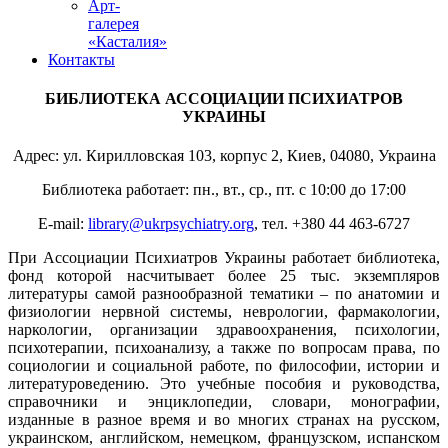
Арт-
галерея
«Касталия»
Контакты
БИБЛИОТЕКА АССОЦИАЦИИ ПСИХИАТРОВ
УКРАИНЫ
Адрес: ул. Кирилловская 103, корпус 2, Киев, 04080, Украина
Библиотека работает: пн., вт., ср., пт. с 10:00 до 17:00
E-mail:
library@ukrpsychiatry.org
, тел. +380 44 463-6727
При Ассоциации Психиатров Украины работает библиотека,
фонд которой насчитывает более 25 тыс. экземпляров
литературы самой разнообразной тематики – по анатомии и
физиологии нервной системы, неврологии, фармакологии,
наркологии, организации здравоохранения, психологии,
психотерапии, психоанализу, а также по вопросам права, по
социологии и социальной работе, по философии, истории и
литературоведению. Это учебные пособия и руководства,
справочники и энциклопедии, словари, монографии,
изданные в разное время и во многих странах на русском,
украинском, английском, немецком, французском, испанском